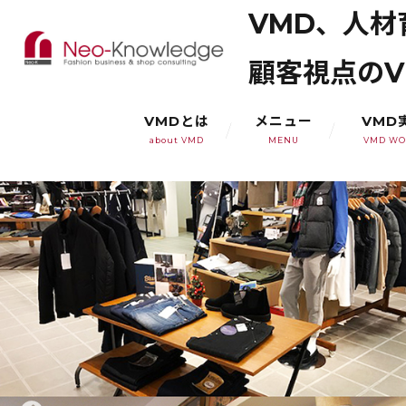
VMD、人
顧客視点のV
VMDとは
メニュー
VMD
about VMD
MENU
VMD WO