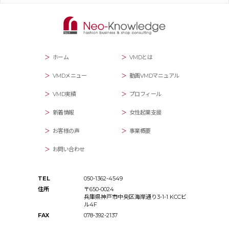
ホーム
VMDとは
VMDメニュー
動画VMDマニュアル
VMD実績
プロフィール
新着情報
女性起業支援
お客様の声
事業概要
お問い合わせ
TEL
050-1362-4549
住所
〒650-0024
兵庫県神戸市中央区海岸通り3-1-1 KCCビ
ル4F
FAX
078-392-2137