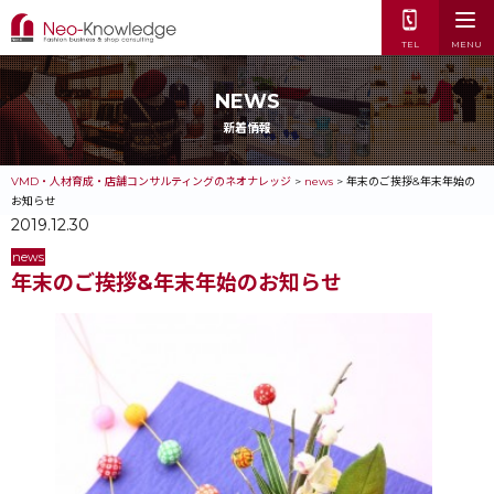
TEL
MENU
NEWS
新着情報
VMD・人材育成・店舗コンサルティングのネオナレッジ
>
news
>
年末のご挨拶&年末年始の
お知らせ
2019.12.30
news
年末のご挨拶&年末年始のお知らせ